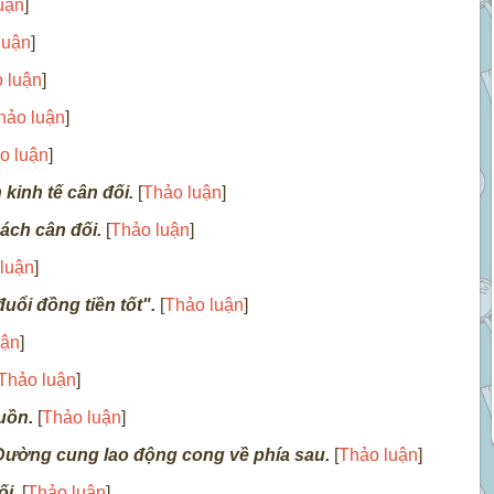
uận
]
luận
]
 luận
]
hảo luận
]
o luận
]
n kinh tế cân đối.
[
Thảo luận
]
ách cân đối.
[
Thảo luận
]
luận
]
uổi đồng tiền tốt".
[
Thảo luận
]
uận
]
Thảo luận
]
uồn.
[
Thảo luận
]
Đường cung lao động cong về phía sau.
[
Thảo luận
]
i.
[
Thảo luận
]