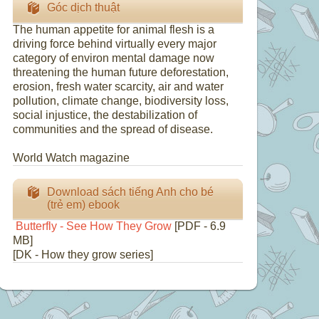
Góc dịch thuật
The human appetite for animal flesh is a
driving force behind virtually every major
category of environ mental damage now
threatening the human future deforestation,
erosion, fresh water scarcity, air and water
pollution, climate change, biodiversity loss,
social injustice, the destabilization of
communities and the spread of disease.
World Watch magazine
Download sách tiếng Anh cho bé
(trẻ em) ebook
Butterfly - See How They Grow
[PDF - 6.9
MB]
[DK - How they grow series]