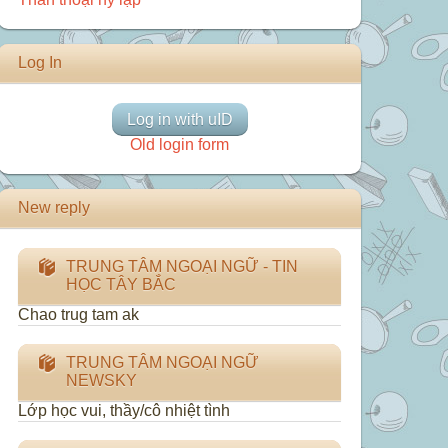
Log In
Log in with uID
Old login form
New reply
TRUNG TÂM NGOẠI NGỮ - TIN
HỌC TÂY BẮC
Chao trug tam ak
TRUNG TÂM NGOẠI NGỮ
NEWSKY
Lớp học vui, thầy/cô nhiệt tình