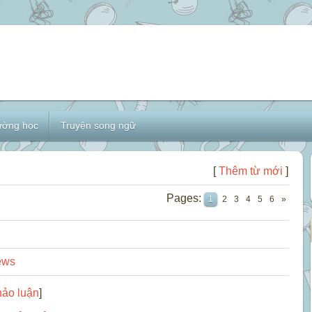
ường học
Truyện song ngữ
[
Thêm từ mới
]
Pages
:
1
2
3
4
5
6
»
ews
ảo luận
]