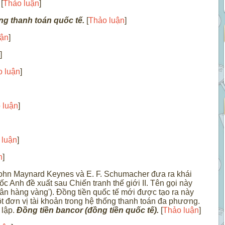
[
Thảo luận
]
g thanh toán quốc tế.
[
Thảo luận
]
uận
]
]
 luận
]
 luận
]
 luận
]
n
]
o John Maynard Keynes và E. F. Schumacher đưa ra khái
Anh đề xuất sau Chiến tranh thế giới II. Tên gọi này
n hàng vàng'). Đồng tiền quốc tế mới được tạo ra này
 đơn vị tài khoản trong hệ thống thanh toán đa phương.
 lập.
Đồng tiền bancor (đồng tiền quốc tế).
[
Thảo luận
]