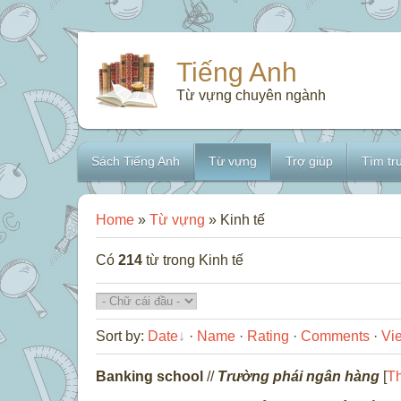
Tiếng Anh
Từ vựng chuyên ngành
Sách Tiếng Anh
Từ vựng
Trợ giúp
Tìm tr
Home
»
Từ vựng
» Kinh tế
Có
214
từ trong Kinh tế
Sort by
:
Date
·
Name
·
Rating
·
Comments
·
Vi
Banking school
//
Trường phái ngân hàng
[
Th