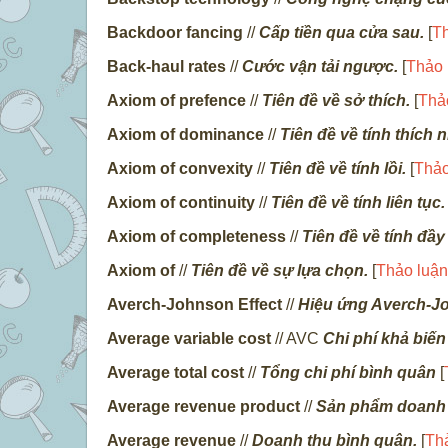
Backdoor fancing
//
Cấp tiền qua cửa sau.
[
Th
Back-haul rates
//
Cước vận tải ngược.
[
Thảo 
Axiom of prefence
//
Tiên đề về sở thích.
[
Thả
Axiom of dominance
//
Tiên đề về tính thích n
Axiom of convexity
//
Tiên đề về tính lồi.
[
Thảo
Axiom of continuity
//
Tiên đề về tính liên tục.
Axiom of completeness
//
Tiên đề về tính đầy
Axiom of
//
Tiên đề về sự lựa chọn.
[
Thảo luận
Averch-Johnson Effect
//
Hiệu ứng Averch-J
Average variable cost
// AVC
Chi phí khả biến
Average total cost
//
Tổng chi phí bình quân
[
Average revenue product
//
Sản phẩm doanh 
Average revenue
//
Doanh thu bình quân.
[
Th