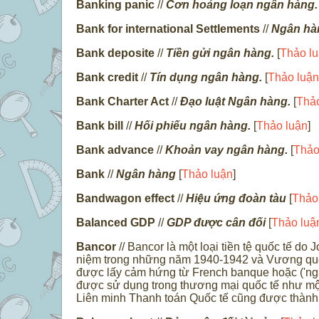
Banking panic
//
Cơn hoảng loạn ngân hàng.
Bank for international Settlements
//
Ngân hàn
Bank deposite
//
Tiền gửi ngân hàng.
[
Thảo l
Bank credit
//
Tín dụng ngân hàng.
[
Thảo luận
Bank Charter Act
//
Đạo luật Ngân hàng.
[
Thảo
Bank bill
//
Hối phiếu ngân hàng.
[
Thảo luận
]
Bank advance
//
Khoản vay ngân hàng.
[
Thảo
Bank
//
Ngân hàng
[
Thảo luận
]
Bandwagon effect
//
Hiệu ứng đoàn tàu
[
Thảo
Balanced GDP
//
GDP được cân đối
[
Thảo luậ
Bancor
// Bancor là một loại tiền tệ quốc tế d
niệm trong những năm 1940-1942 và Vương quốc 
được lấy cảm hứng từ French banque hoặc ('ngâ
được sử dụng trong thương mại quốc tế như một
Liên minh Thanh toán Quốc tế cũng được thành