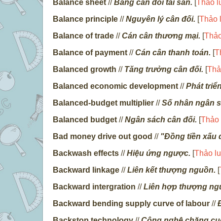
Balance sheet
//
Bảng cân đối tài sản.
[
Thảo l
Balance principle
//
Nguyên lý cân đối.
[
Thảo 
Balance of trade
//
Cán cân thương mại.
[
Thảo
Balance of payment
//
Cán cân thanh toán.
[
T
Balanced growth
//
Tăng trưởng cân đối.
[
Thả
Balanced economic development
//
Phát triể
Balanced-budget multiplier
//
Số nhân ngân s
Balanced budget
//
Ngân sách cân đối.
[
Thảo 
Bad money drive out good
//
"Đồng tiền xấu đ
Backwash effects
//
Hiệu ứng ngược.
[
Thảo l
Backward linkage
//
Liên kết thượng nguồn.
[
Backward intergration
//
Liên hợp thượng ng
Backward bending supply curve of labour
//
Backstop technology
//
Công nghệ chặng cuố