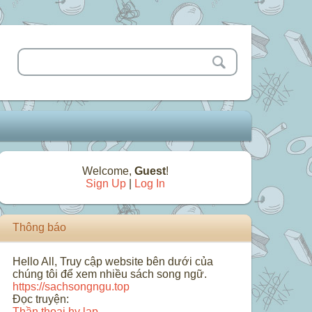
Welcome
,
Guest
!
Sign Up
|
Log In
Thông báo
Hello All, Truy cập website bên dưới của
chúng tôi để xem nhiều sách song ngữ.
https://sachsongngu.top
Đọc truyện:
Thần thoại hy lạp