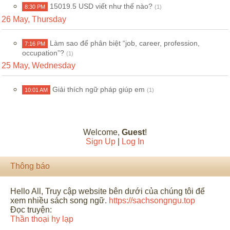
15019.5 USD viết như thế nào?
8:30 PM
(1)
26 May, Thursday
Làm sao để phân biệt “job, career, profession,
7:16 PM
occupation”?
(1)
25 May, Wednesday
Giải thích ngữ pháp giúp em
10:01 AM
(1)
Welcome
,
Guest
!
Sign Up
|
Log In
Thông báo
Hello All, Truy cập website bên dưới của chúng tôi để
xem nhiều sách song ngữ.
https://sachsongngu.top
Đọc truyện:
Thần thoại hy lạp