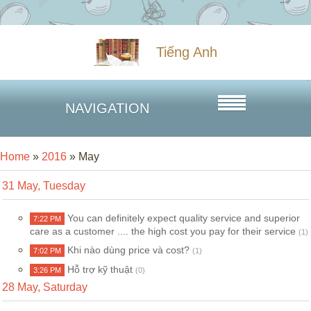
Tiếng Anh
NAVIGATION
Home
»
2016
»
May
31 May, Tuesday
You can definitely expect quality service and superior
7:22 PM
care as a customer .... the high cost you pay for their service
(1)
Khi nào dùng price và cost?
7:02 PM
(1)
Hỗ trợ kỹ thuật
3:26 PM
(0)
28 May, Saturday